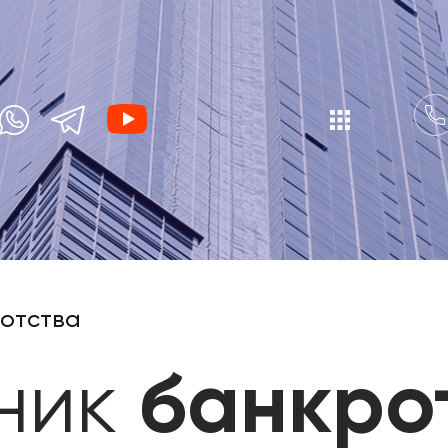
отства
ник
банкро