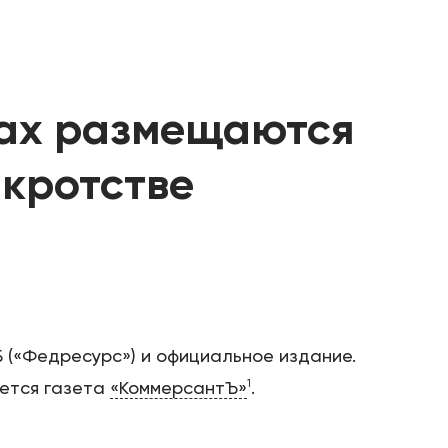
ках размещаются
нкротстве
Б («Федресурс») и официальное издание.
1
ается газета
«КоммерсантЪ»
.