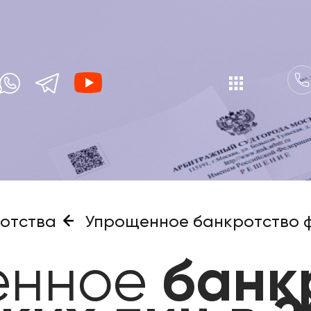
отства
Упрощенное банкротство фи
енное
банк