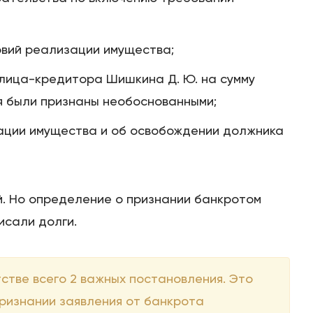
овий реализации имущества;
Цены
злица-кредитора Шишкина Д. Ю. на сумму
Контакты
я были признаны необоснованными;
ации имущества и об освобождении должника
БАНКРОТСТВО ОНЛАЙН
й. Но определение о признании банкротом
исали долги.
тстве всего 2 важных постановления. Это
ризнании заявления от банкрота