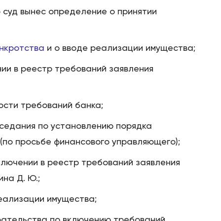
о суд вынес определение о принятии
нкротства
и о вводе реализации имущества;
ии в реестр требований заявления
Этапы
сти требований банка;
Дела
седания по установлению порядка
Отзывы
(по просьбе финансового управляющего);
ключении в реестр требований заявления
О компании
на Д. Ю.;
Подробно о банкротстве
еализации имущества;
рательства по включению требований