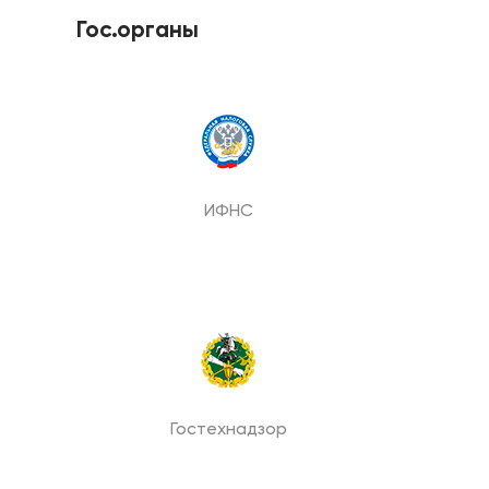
Гос.органы
ИФНС
Гостехнадзор