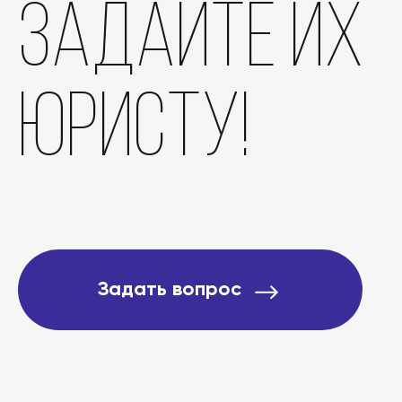
задайте их
Отзывы
юристу!
О компании
Подробно о банкротст
Цены
Задать вопрос
Контакты