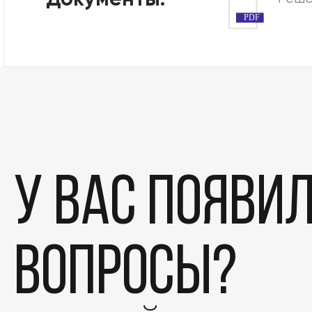
Документы:
PDF
У вас появи
вопросы?
Этапы
Дела