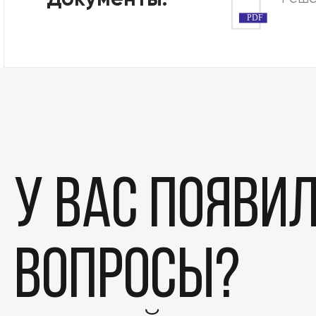
Документы:
PDF
У вас появи
вопросы?
Этапы
Дела