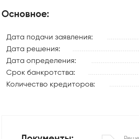
Основное:
Дата подачи заявления:
.................
Дата решения:
...................................
Дата определения:
.........................
Срок банкротства:
...........................
Количество кредиторов:
................
Реше