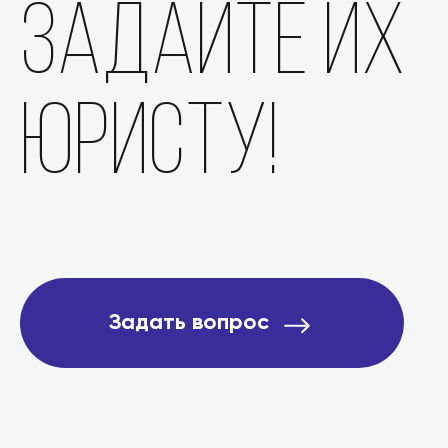
задайте их
Отзывы
юристу!
О компании
Подробно о банкротст
Цены
Задать вопрос
Контакты