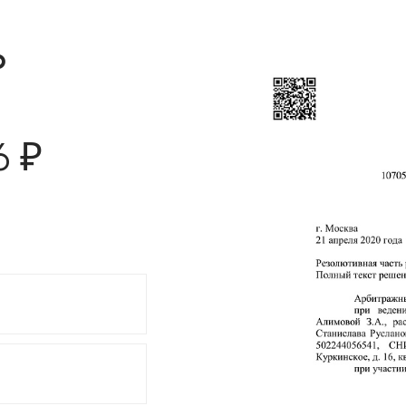
о
6 ₽