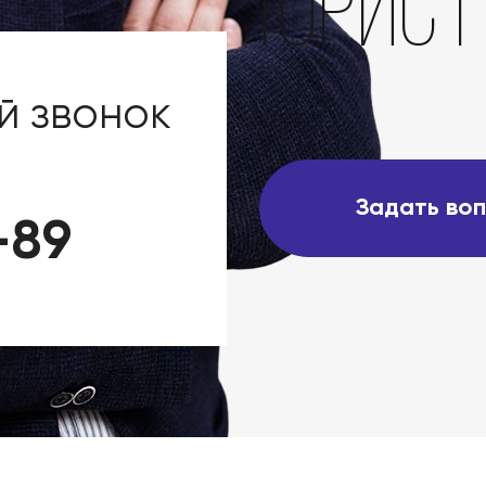
юрист
й звонок
Задать во
-89