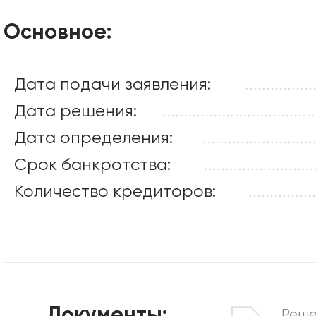
Основное:
Дата подачи заявления:
................
Дата решения:
....................................
Дата определения:
..........................
Срок банкротства:
..........................
Количество кредиторов:
................
Реше