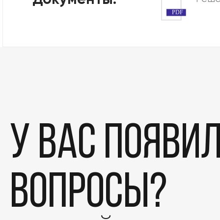
Документы:
PDF
У вас появи
вопросы?
Этапы
Дела