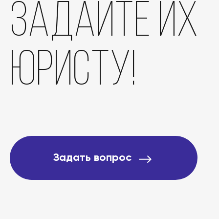
задайте их
Отзывы
юристу!
О компании
Подробно о банкротст
Цены
Задать вопрос
Контакты