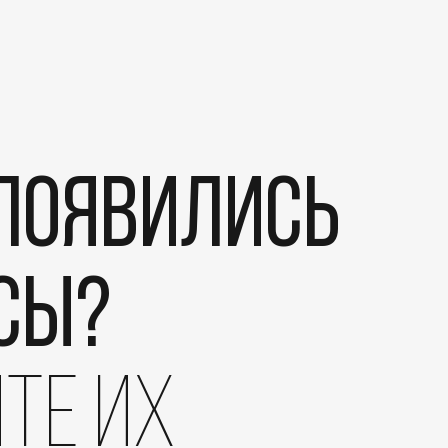
 появились
сы?
те их