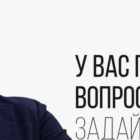
У вас
вопро
задай