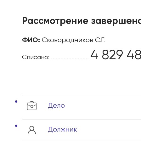
Рассмотрение завершен
ФИО:
Сковородников С.Г.
4 829 4
Списано:
........................
Дело
Должник