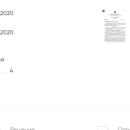
.2020
2.2020
7
ей
Этапы
.......
4
Дела
Отзывы
О компании
Решение
Опр