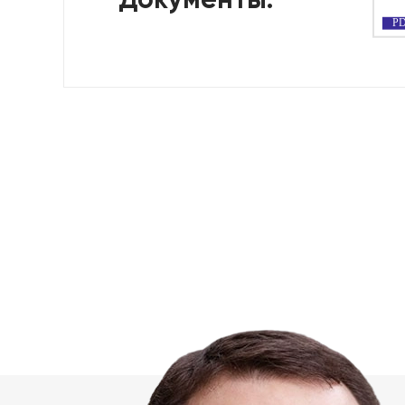
Документы:
P