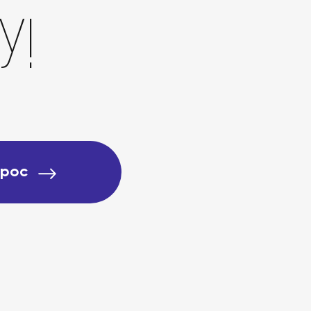
у!
прос