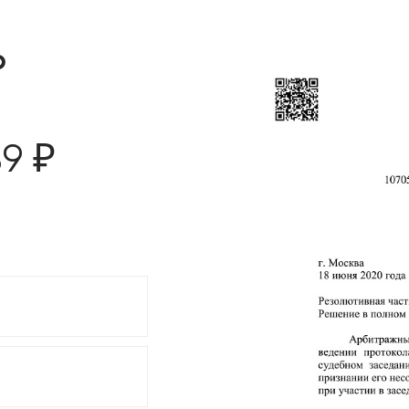
о
89 ₽