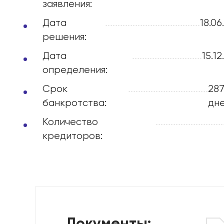
заявления:
Дата
......................................
18.06
решения:
Дата
............................
15.1
определения:
Срок
................................
28
банкротства:
дн
Количество
...........................
кредиторов: