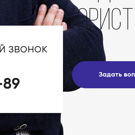
юрист
й звонок
Задать во
-89